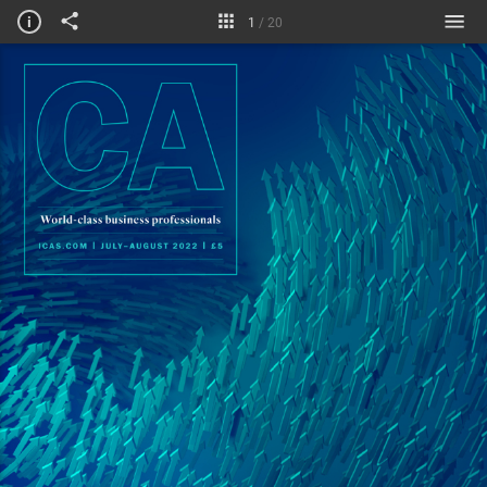
i
1
/
20